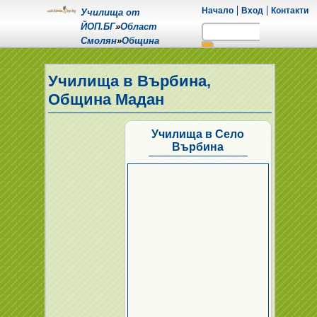
Начало
Вход
Контакти
Училища от
ЙОП.БГ
»
Област
Смолян
»
Община
Мадан
»
Село Върбина
Училища в Върбина,
Община Мадан
Училища в Село
Върбина