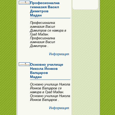
Професионална
гимназия Васил
Димитров
Мадан
Професионална
гимназия Васил
Димитров се намира в
Град Мадан.
Професионална
гимназия Васил
Димитров .
Информация
Основно училище
Никола Йонков
Вапцаров
Мадан
Основно училище Никола
Йонков Вапцаров се
намира в Град Мадан.
Основно училище Никола
Йонков Вапцаров .
Информация