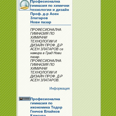
Професионална
гимназия по химични
технологии и дизайн
Проф. д-р Асен
Златаров
Нови пазар
ПРОФЕСИОНАЛНА
ГИМНАЗИЯ ПО
ХИМИЧНИ
ТЕХНОЛОГИИ И
ДИЗАЙН ПРОФ. Д-Р
АСЕН ЗЛАТАРОВ се
намира в Град Нови
пазар.
ПРОФЕСИОНАЛНА
ГИМНАЗИЯ ПО
ХИМИЧНИ
ТЕХНОЛОГИИ И
ДИЗАЙН ПРОФ. Д-Р
АСЕН ЗЛАТАРОВ.
Информация
Професионална
гимназия по
икономика Тодор
Генчов Влайков
Клисура