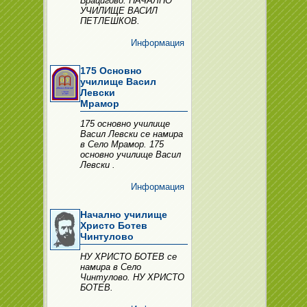
Брацигово. НАЧАЛНО
УЧИЛИЩЕ ВАСИЛ
ПЕТЛЕШКОВ.
Информация
175 Основно
училище Васил
Левски
Мрамор
175 основно училище
Васил Левски се намира
в Село Мрамор. 175
основно училище Васил
Левски .
Информация
Начално училище
Христо Ботев
Чинтулово
НУ ХРИСТО БОТЕВ се
намира в Село
Чинтулово. НУ ХРИСТО
БОТЕВ.