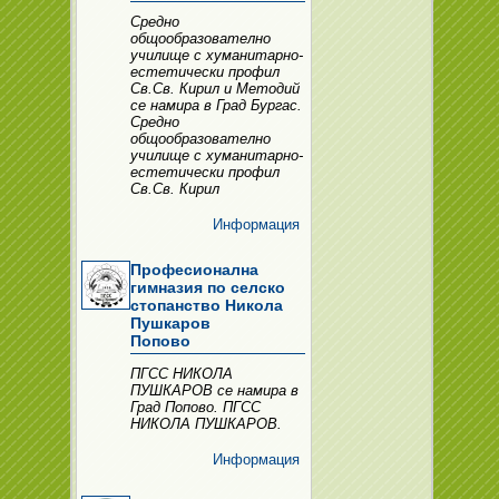
Средно
общообразователно
училище с хуманитарно-
естетически профил
Св.Св. Кирил и Методий
се намира в Град Бургас.
Средно
общообразователно
училище с хуманитарно-
естетически профил
Св.Св. Кирил
Информация
Професионална
гимназия по селско
стопанство Никола
Пушкаров
Попово
ПГСС НИКОЛА
ПУШКАРОВ се намира в
Град Попово. ПГСС
НИКОЛА ПУШКАРОВ.
Информация