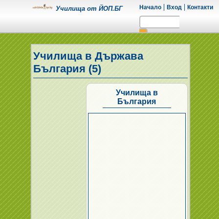
Начало
Вход
Контакти
Училища от ЙОП.БГ
Училища в Държава
България (5)
Училища в
България