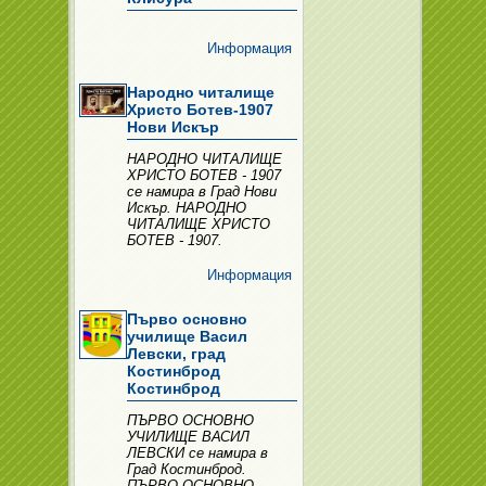
Информация
Народно читалище
Христо Ботев-1907
Нови Искър
НАРОДНО ЧИТАЛИЩЕ
ХРИСТО БОТЕВ - 1907
се намира в Град Нови
Искър. НАРОДНО
ЧИТАЛИЩЕ ХРИСТО
БОТЕВ - 1907.
Информация
Първо основно
училище Васил
Левски, град
Костинброд
Костинброд
ПЪРВО ОСНОВНО
УЧИЛИЩЕ ВАСИЛ
ЛЕВСКИ се намира в
Град Костинброд.
ПЪРВО ОСНОВНО